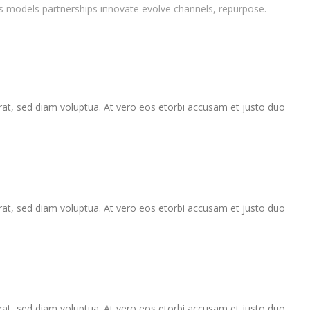
es models partnerships innovate evolve channels, repurpose.
at, sed diam voluptua. At vero eos etorbi accusam et justo duo
at, sed diam voluptua. At vero eos etorbi accusam et justo duo
at, sed diam voluptua. At vero eos etorbi accusam et justo duo