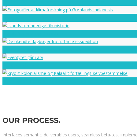
WORKSHOP – lær at lave grønlandske perleøreringe
Fotografier af klimaforskning på Grønlands indlandsis
Islands forunderlige filmhistorie
De ukendte dagbøger fra 5. Thule ekspedition
Eventyret går i arv
Kryolit-kolonialisme og Kalaallit fortællings-selvbestemmelse
OUR
PROCESS.
Interfaces semantic; deliverables users, seamless beta-test impleme