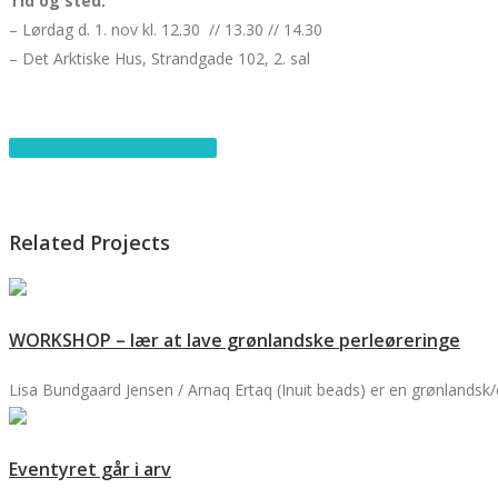
Tid og sted:
– Lørdag d. 1. nov kl. 12.30 // 13.30 // 14.30
– Det Arktiske Hus, Strandgade 102, 2. sal
Tilbage til programoversigt
Related Projects
WORKSHOP – lær at lave grønlandske perleøreringe
Lisa Bundgaard Jensen / Arnaq Ertaq (Inuit beads) er en grønlandsk/d
Eventyret går i arv