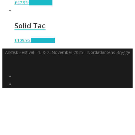
£
47.95
Add to cart
Solid Tac
£
109.95
Add to cart
Arktisk Festival - 1. & 2. November 2025 - Nordatlantens Brygge