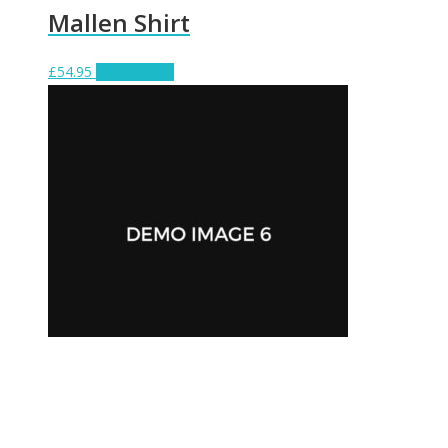
Mallen Shirt
£
54.95
Add to cart
Garbo