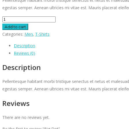
Pellentesque habitant morbi tristique senectus et netus et malesuad
egestas semper. Aenean ultricies mi vitae est. Mauris placerat eleife
Add to cart
Categories:
Men
,
T-Shirts
Description
Reviews (0)
Description
Pellentesque habitant morbi tristique senectus et netus et malesuad
egestas semper. Aenean ultricies mi vitae est. Mauris placerat elei
Reviews
There are no reviews yet.
Be the first to review “Big Dot”