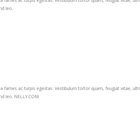
a fames ac turpis egestas. Vestibulum tortor quam, feugiat vitae, ult
nd leo.
a fames ac turpis egestas. Vestibulum tortor quam, feugiat vitae, ult
fend leo. NELLY.COM