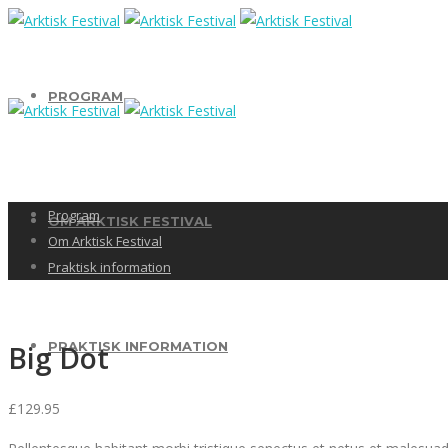
PROGRAM
Program
OM ARKTISK FESTIVAL
Om Arktisk Festival
Praktisk information
PRAKTISK INFORMATION
Big Dot
£
129.95