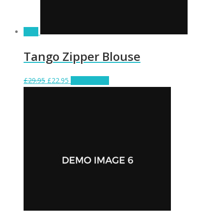
Sale!
Tango Zipper Blouse
£
29.95
£
22.95
Add to cart